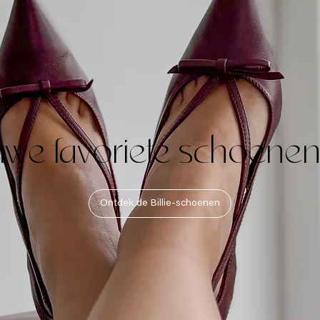
euwe favoriete schoene
Ontdek de Billie-schoenen