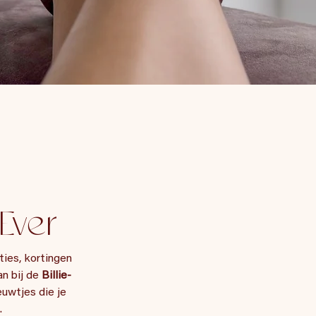
Ever
ies, kortingen 
n bij de 
Billie-
uwtjes die je 
.