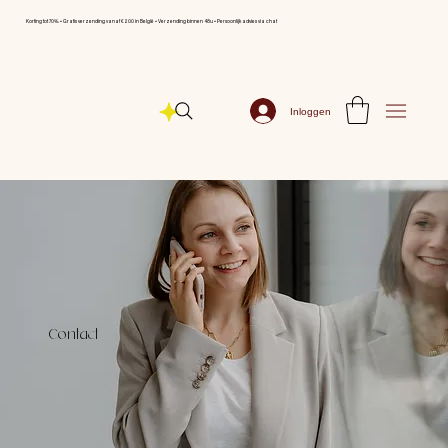
Korting tot 70% ⦁ Gratis verzending vanaf € 200 in België ⦁ Verzending binnen 48u ⦁ Persoonlijk advies via chat
Inloggen
Contact