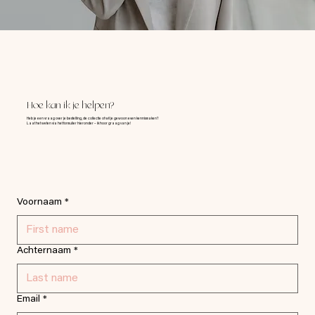
Hoe kan ik je helpen?
Heb je een vraag over je bestelling, de collectie of wil je gewoon even kennismaken?
Laat het weten via het formulier hieronder – ik hoor graag van je!
Voornaam
*
Achternaam
*
Email
*