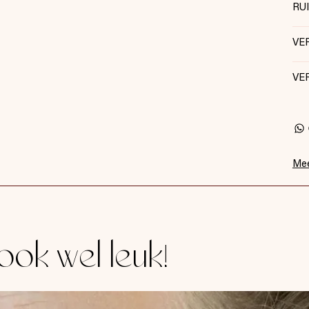
RU
VE
VE
Mee
ook wel leuk!