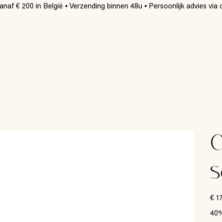
naf € 200 in België ⦁ Verzending binnen 48u ⦁ Persoonlijk advies via 
s
Origi
€ 1
prijs
40%