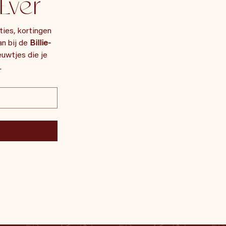
Ever
ies, kortingen 
n bij de 
Billie-
uwtjes die je 
.