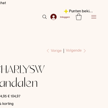
chat
Punten bekijken
Inloggen
Volgende
Vorige
CHARLYSW
andalen
nele
Verkoopprijs
74,95
€ 104,97
 korting