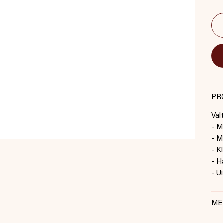
PR
Val
- M
- M
- K
- H
- U
ME