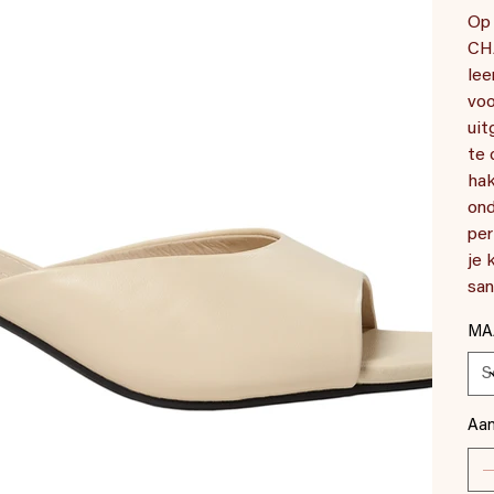
Op 
CHA
lee
voo
uit
te 
hak
ond
per
je 
san
MA
Aan