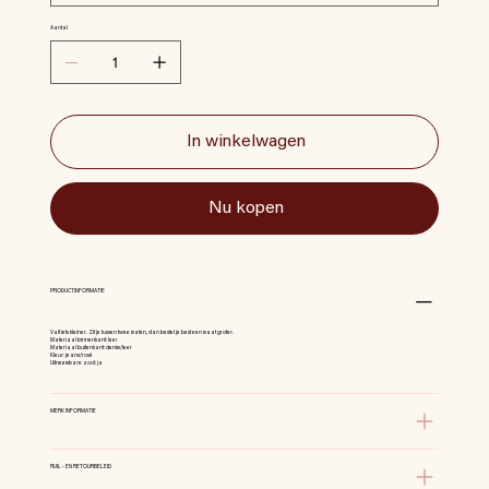
Aantal
In winkelwagen
Nu kopen
PRODUCTINFORMATIE
Valt iets kleiner. Zit je tussen twee maten, dan bestel je best een maat groter.
Materiaal binnenkant: leer
Materiaal buitenkant: denim/leer
Kleur: jeans/rosé
Uitneembare zool: ja
MERK INFORMATIE
RUIL - EN RETOURBELEID