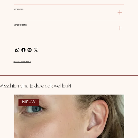
VERZENDING
VERZENDKOSTEN
Meer info: klantenservice
Misschien vind je deze ook wel leuk!
NIEUW
NI