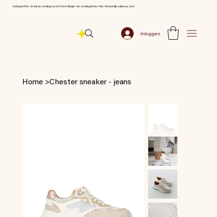
Korting tot 70% ⦁ Gratis verzending vanaf € 200 in België ⦁ Verzending binnen 48u ⦁ Persoonlijk advies via chat
Inloggen
Home
>
Chester sneaker - jeans