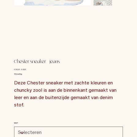
Chester sneaker - jeans
Originele
Verkoopprijs
€ 139,95
€ 41,99
prijs
70% korting
Deze Chester sneaker met zachte kleuren en
chuncky zool is aan de binnenkant gemaakt van
leer en aan de buitenzijde gemaakt van denim
stof.
MAAT