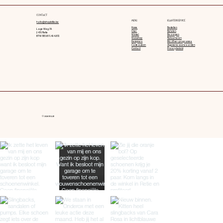
CONTACT
MENU
KLANTENSERVICE
hallo@shopbillie.be
Home
Bestellen
Lage Weg 7A
Over
Betalen
2470 Retie
Winkel
Bezorgen
BTW BE0811.494.872
Webshop
Retourneren
Designers
BILLIEver-programma
Cadeaubon
Algemene voorwaarden
Contact
Privacy beleid
© 2026 BILLIE