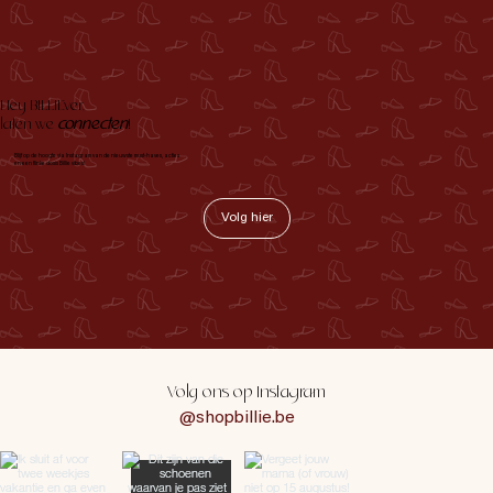
Hey BILLIEver,
laten we
connecten
!
Blijf op de hoogte via Instagram van de nieuwste must-haves, acties
en een flinke dosis Billie vibes!
Volg hier
Volg ons op Instagram
@shopbillie.be