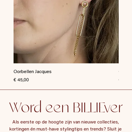
Oorbellen Jacques
Oorbel
Prijs
Prijs
€ 45,00
€ 35,0
Word een BILLIEver
Als eerste op de hoogte zijn van nieuwe collecties, 
kortingen én must-have stylingtips en trends? Sluit je 