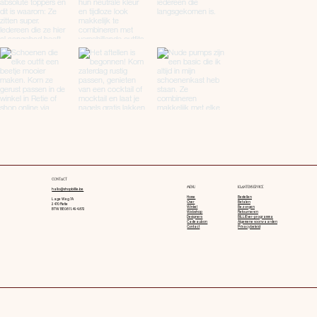
CONTACT
MENU
KLANTENSERVICE
hallo@shopbillie.be
Home
Bestellen
Lage Weg 7A
Over
Betalen
2470 Retie
Winkel
Bezorgen
BTW BE0811.494.872
Webshop
Retourneren
Designers
BILLIEver-programma
Cadeaubon
Algemene voorwaarden
Contact
Privacy beleid