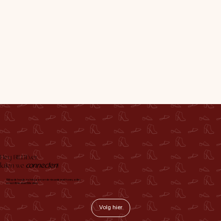
Hey BILLIEver,
laten we
connecten
!
Blijf op de hoogte via Instagram van de nieuwste must-haves, acties
en een flinke dosis Billie vibes!
Volg hier