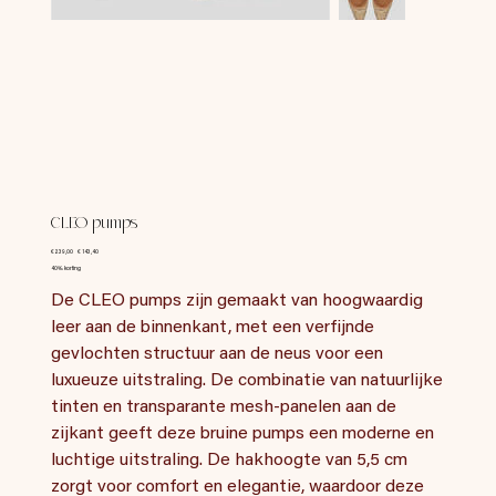
CLEO pumps
Originele
Verkoopprijs
€ 239,00
€ 143,40
prijs
40% korting
De CLEO pumps zijn gemaakt van hoogwaardig
leer aan de binnenkant, met een verfijnde
gevlochten structuur aan de neus voor een
luxueuze uitstraling. De combinatie van natuurlijke
tinten en transparante mesh-panelen aan de
zijkant geeft deze bruine pumps een moderne en
luchtige uitstraling. De hakhoogte van 5,5 cm
zorgt voor comfort en elegantie, waardoor deze