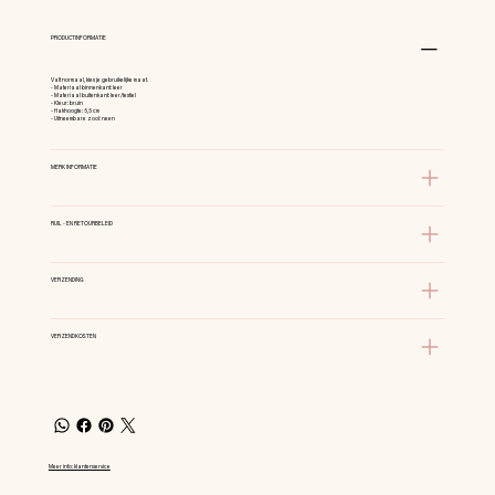
PRODUCTINFORMATIE
Valt normaal, kies je gebruikelijke maat.
- Materiaal binnenkant: leer
- Materiaal buitenkant: leer/textiel
- Kleur: bruin
- Hakhoogte: 5,5 cm
- Uitneembare zool: neen
MERK INFORMATIE
RUIL - EN RETOURBELEID
VERZENDING
VERZENDKOSTEN
Meer info: klantenservice