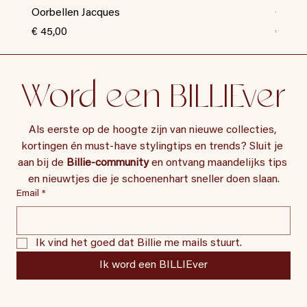
Oorbellen Jacques
Oorbel
Prijs
Prijs
€ 45,00
€ 35,0
Word een BILLIEver
Als eerste op de hoogte zijn van nieuwe collecties, 
kortingen én must-have stylingtips en trends? Sluit je 
aan bij de 
Billie-community
 en ontvang maandelijks tips 
en nieuwtjes die je schoenenhart sneller doen slaan.
Email
*
Ik vind het goed dat Billie me mails stuurt.
Ik word een BILLIEver