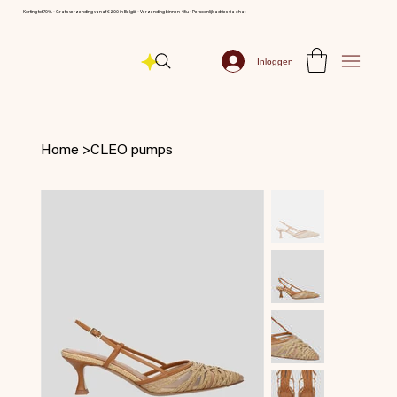
Korting tot 70% ⦁ Gratis verzending vanaf € 200 in België ⦁ Verzending binnen 48u ⦁ Persoonlijk advies via chat
Inloggen
Home
>
CLEO pumps