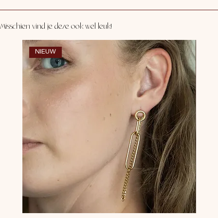
Misschien vind je deze ook wel leuk!
NIEUW
NI