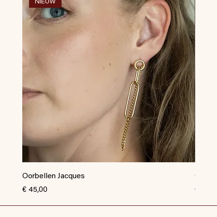
NIEUW
NI
Oorbellen Jacques
Oorbel
Prijs
Prijs
€ 45,00
€ 35,0