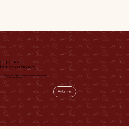
Hey BILLIEver,
laten we
connecten
!
Blijf op de hoogte via Instagram van de nieuwste must-haves, acties
en een flinke dosis Billie vibes!
Volg hier