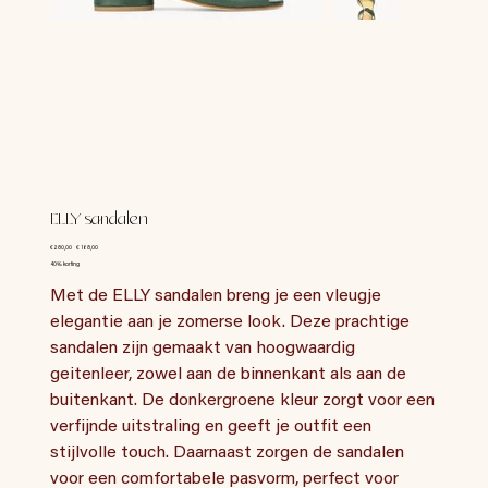
ELLY sandalen
Originele
Verkoopprijs
€ 280,00
€ 168,00
prijs
40% korting
Met de ELLY sandalen breng je een vleugje
elegantie aan je zomerse look. Deze prachtige
sandalen zijn gemaakt van hoogwaardig
geitenleer, zowel aan de binnenkant als aan de
buitenkant. De donkergroene kleur zorgt voor een
verfijnde uitstraling en geeft je outfit een
stijlvolle touch. Daarnaast zorgen de sandalen
voor een comfortabele pasvorm, perfect voor