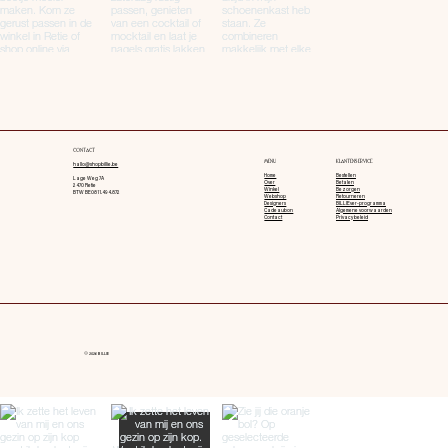
CONTACT
MENU
KLANTENSERVICE
hallo@shopbillie.be
Home
Bestellen
Lage Weg 7A
Over
Betalen
2470 Retie
Winkel
Bezorgen
BTW BE0811.494.872
Webshop
Retourneren
Designers
BILLIEver-programma
Cadeaubon
Algemene voorwaarden
Contact
Privacy beleid
© 2026 BILLIE