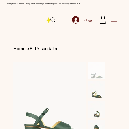
Korting tot 70% ⦁ Gratis verzending vanaf € 200 in België ⦁ Verzending binnen 48u ⦁ Persoonlijk advies via chat
Inloggen
Home
>
ELLY sandalen