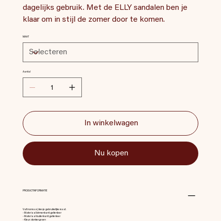
dagelijks gebruik. Met de ELLY sandalen ben je
klaar om in stijl de zomer door te komen.
MAAT
Aantal
In winkelwagen
Nu kopen
PRODUCTINFORMATIE
Valt normaal, kies je gebruikelijke maat.
- Materiaal binnenkant: geitenleer
- Materiaal buitenkant: geitenleer
- Kleur: donkergroen