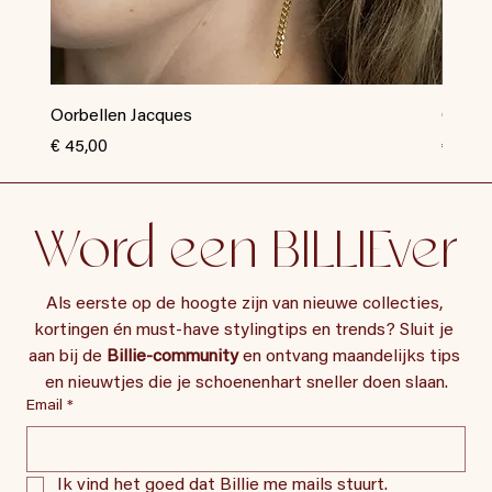
Oorbellen Jacques
Oorbel
Prijs
Prijs
€ 45,00
€ 35,0
Word een BILLIEver
Als eerste op de hoogte zijn van nieuwe collecties, 
kortingen én must-have stylingtips en trends? Sluit je 
aan bij de 
Billie-community
 en ontvang maandelijks tips 
en nieuwtjes die je schoenenhart sneller doen slaan.
Email
*
Ik vind het goed dat Billie me mails stuurt.