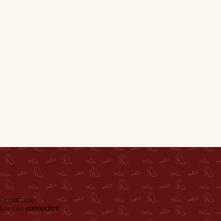
Hey BILLIEver,
laten we
connecten
!