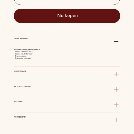
Nu kopen
PRODUCTINFORMATIE
Valt normaal, kies je gebruikelijke maat.
- Materiaal binnenkant: leer
- Materiaal buitenkant: leer
- Kleur: bordeaux
- Uitneembare zool: neen
MERK INFORMATIE
RUIL - EN RETOURBELEID
VERZENDING
VERZENDKOSTEN