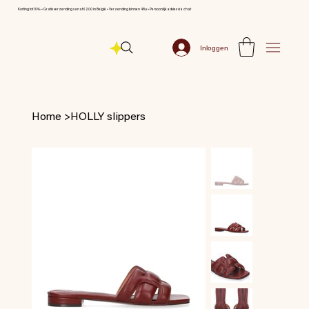
Korting tot 70% ⦁ Gratis verzending vanaf € 200 in België ⦁ Verzending binnen 48u ⦁ Persoonlijk advies via chat
Inloggen
Home
>
HOLLY slippers