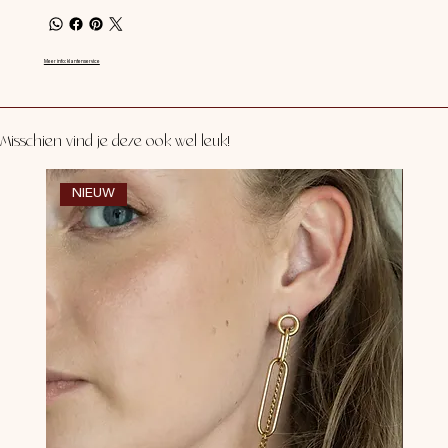
Meer info: klantenservice
Misschien vind je deze ook wel leuk!
NIEUW
NI