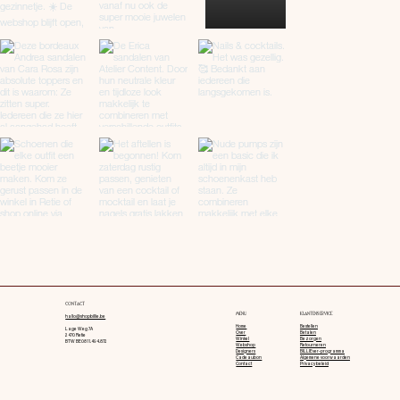
CONTACT
MENU
KLANTENSERVICE
hallo@shopbillie.be
Home
Bestellen
Lage Weg 7A
Over
Betalen
2470 Retie
Winkel
Bezorgen
BTW BE0811.494.872
Webshop
Retourneren
Designers
BILLIEver-programma
Cadeaubon
Algemene voorwaarden
Contact
Privacy beleid