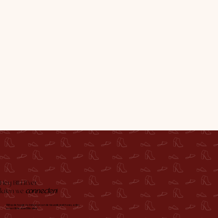
Hey BILLIEver,
laten we
connecten
!
Blijf op de hoogte via Instagram van de nieuwste must-haves, acties
en een flinke dosis Billie vibes!