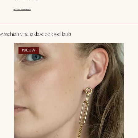
Meer info: klantenservice
Misschien vind je deze ook wel leuk!
NIEUW
NI