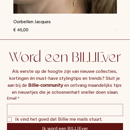
Oorbellen Jacques
Oorbel
Prijs
Prijs
€ 45,00
€ 35,0
Word een BILLIEver
Als eerste op de hoogte zijn van nieuwe collecties, 
kortingen én must-have stylingtips en trends? Sluit je 
aan bij de 
Billie-community
 en ontvang maandelijks tips 
en nieuwtjes die je schoenenhart sneller doen slaan.
Email
*
Ik vind het goed dat Billie me mails stuurt.
Ik word een BILLIEver