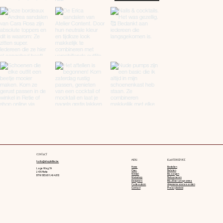
CONTACT
MENU
KLANTENSERVICE
hallo@shopbillie.be
Home
Bestellen
Lage Weg 7A
Over
Betalen
2470 Retie
Winkel
Bezorgen
BTW BE0811.494.872
Webshop
Retourneren
Designers
BILLIEver-programma
Cadeaubon
Algemene voorwaarden
Contact
Privacy beleid