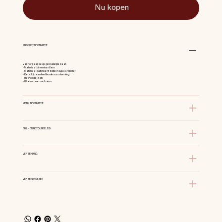
Nu kopen
PRODUCTINFORMATIE
Valt normaal, kies je gebruikelijke maat.
- Materiaal binnenkant: leer
- Materiaal buitenkant: textiel in luipaardmotief
- Kleur: luipaard met bordeaux afwerking
- Hakhoogte: 3 cm
- Uitneembare zool: neen
MERK INFORMATIE
RUIL - EN RETOURBELEID
VERZENDING
VERZENDKOSTEN