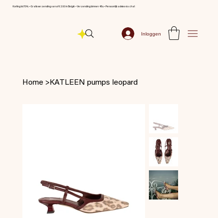
Korting tot 70% ⦁ Gratis verzending vanaf € 200 in België ⦁ Verzending binnen 48u ⦁ Persoonlijk advies via chat
Inloggen
Home
>
KATLEEN pumps leopard