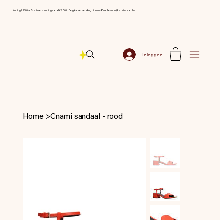
Korting tot 70% ⦁ Gratis verzending vanaf € 200 in België ⦁ Verzending binnen 48u ⦁ Persoonlijk advies via chat
Inloggen
Home
>
Onami sandaal - rood