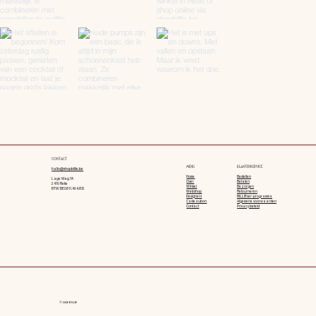
CONTACT
MENU
KLANTENSERVICE
hallo@shopbillie.be
Home
Bestellen
Lage Weg 7A
Over
Betalen
2470 Retie
Winkel
Bezorgen
BTW BE0811.494.872
Webshop
Retourneren
Designers
BILLIEver-programma
Cadeaubon
Algemene voorwaarden
Contact
Privacy beleid
© 2026 BILLIE