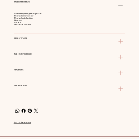
PRODUCTINFORMATIE
Valt normaal, kies je gebruikelijke maat.
Materiaal binnenkant: leer
Materiaal buitenkant: leer
Kleur: rood
Hak: 4 cm
Uitneembare zool: neen
MERK INFORMATIE
RUIL - EN RETOURBELEID
VERZENDING
VERZENDKOSTEN
Meer info: klantenservice