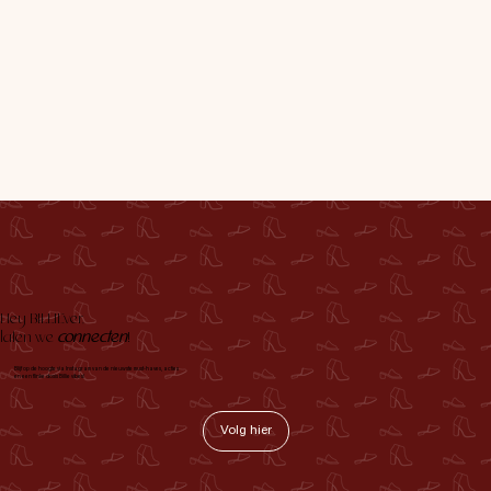
Hey BILLIEver,
laten we
connecten
!
Blijf op de hoogte via Instagram van de nieuwste must-haves, acties
en een flinke dosis Billie vibes!
Volg hier