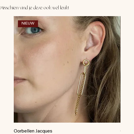
Misschien vind je deze ook wel leuk!
NIEUW
NI
Oorbellen Jacques
Oorbel