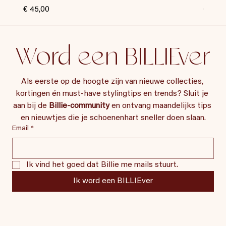
Prijs
Prijs
€ 45,00
€ 35,0
Word een BILLIEver
Als eerste op de hoogte zijn van nieuwe collecties, 
kortingen én must-have stylingtips en trends? Sluit je 
aan bij de 
Billie-community
 en ontvang maandelijks tips 
en nieuwtjes die je schoenenhart sneller doen slaan.
Email
*
Ik vind het goed dat Billie me mails stuurt.
Ik word een BILLIEver