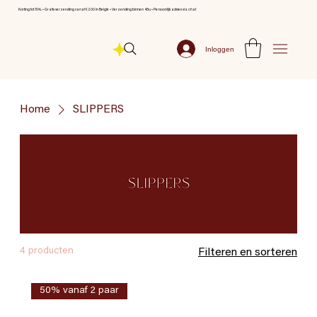
Korting tot 70% ⦁ Gratis verzending vanaf € 200 in België ⦁ Verzending binnen 48u ⦁ Persoonlijk advies via chat
Inloggen
Home
SLIPPERS
4 producten
Filteren en sorteren
50% vanaf 2 paar