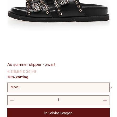
As summer slipper - zwart
Normale prijs
Verkoopprijs
€ 119,95
€ 35,99
70% korting
In winkelwagen