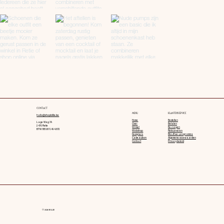
CONTACT
MENU
KLANTENSERVICE
hallo@shopbillie.be
Home
Bestellen
Lage Weg 7A
Over
Betalen
2470 Retie
Winkel
Bezorgen
BTW BE0811.494.872
Webshop
Retourneren
Designers
BILLIEver-programma
Cadeaubon
Algemene voorwaarden
Contact
Privacy beleid
© 2026 BILLIE