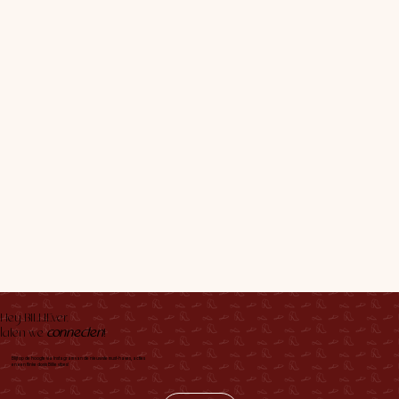
Hey BILLIEver,
laten we
connecten
!
Blijf op de hoogte via Instagram van de nieuwste must-haves, acties
en een flinke dosis Billie vibes!