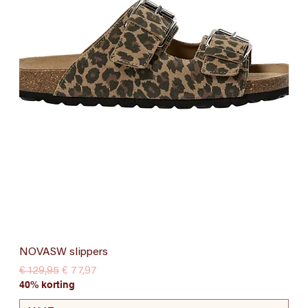
NOVASW slippers
Normale prijs
Verkoopprijs
€ 129,95
€ 77,97
40% korting